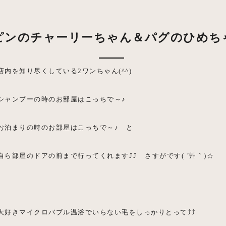
ピンのチャーリーちゃん＆パグのひめち
店内を知り尽くしている2ワンちゃん(^^)
シャンプーの時のお部屋はこっちで～♪
お泊まりの時のお部屋はこっちで～♪ と
自ら部屋のドアの前まで行ってくれます⤴⤴ さすがです( ´艸｀)☆
大好きマイクロバブル温浴でいらない毛をしっかりとって⤴⤴