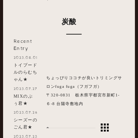
炭酸
Recent
Entry
2023.08.01
トイプード
ルのらむち
ちょっぴりココチが良いトリミングサ
ゃん★
ロンfuga fuga（フガフガ）
2023.07.27
〒320-0831 栃木県宇都宮市新町1-
MIXのぷ
ぅ君★
６-8 台陽寺敷地内
2023.07.26
シーズーの
ごん君★
2023.07.23