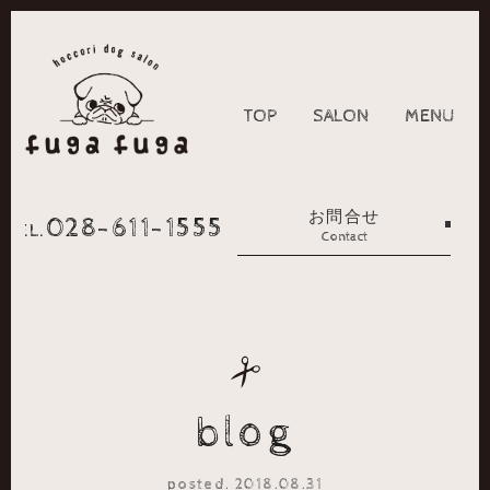
TOP
SALON
MENU
お問合せ
028-611-1555
TEL.
Contact
blog
posted. 2018.08.31