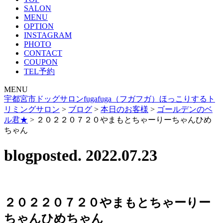
SALON
MENU
OPTION
INSTAGRAM
PHOTO
CONTACT
COUPON
TEL予約
MENU
宇都宮市ドッグサロンfugafuga（フガフガ）ほっこりするト
リミングサロン
>
ブログ
>
本日のお客様
>
ゴールデンのベ
ル君★
>
２０２２０７２０やまもとちゃーりーちゃんひめ
ちゃん
blog
posted. 2022.07.23
２０２２０７２０やまもとちゃーりー
ちゃんひめちゃん