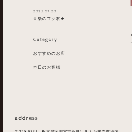
2023.07.20
豆柴のフク君★
Category
おすすめのお店
本日のお客様
address
〒320-0831 栃木県宇都宮市新町1-６-8 台陽寺敷地内