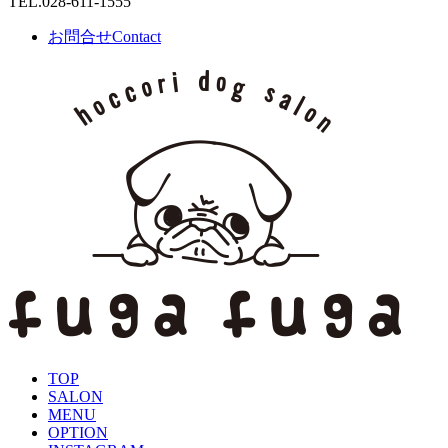
TEL.
028-611-1555
お問合せ
Contact
TOP
SALON
MENU
OPTION