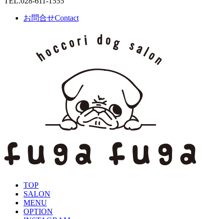
TEL.
028-611-1555
お問合せ
Contact
TOP
SALON
MENU
OPTION