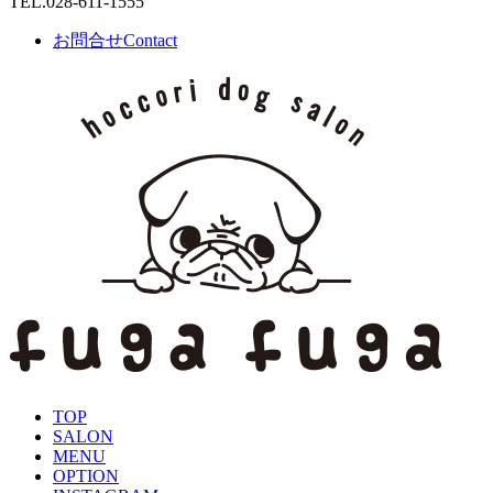
TEL.
028-611-1555
お問合せ
Contact
TOP
SALON
MENU
OPTION