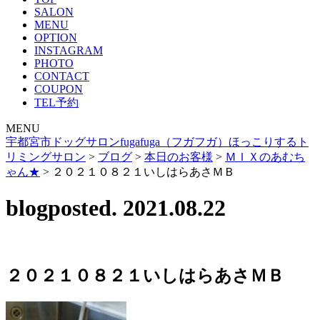
SALON
MENU
OPTION
INSTAGRAM
PHOTO
CONTACT
COUPON
TEL予約
MENU
宇都宮市ドッグサロンfugafuga（フガフガ）ほっこりするト
リミングサロン
>
ブログ
>
本日のお客様
>
ＭＩＸのあむち
ゃん★
>
２０２１０８２１いしはらあさＭＢ
blog
posted. 2021.08.22
２０２１０８２１いしはらあさＭＢ