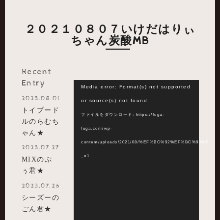
２０２１０８０７いけだはりぃ
ちゃん炭酸MB
Recent
Entry
動
Media error: Format(s) not supported
2023.08.01
画
or source(s) not found
トイプード
プ
ファイルをダウンロード: https://fuga-
ルのらむち
レ
fuga.com/wp-
ゃん★
ー
content/uploads/2021/08/%EF%BC%92%EF%BC%90
2023.07.27
ヤ
_=1
MIXのぷ
ー
ぅ君★
2023.07.26
シーズーの
ごん君★