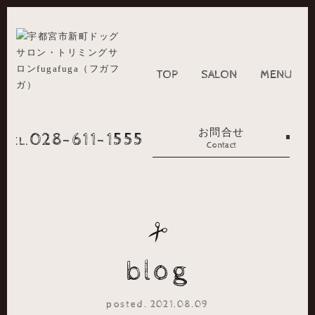
TOP
SALON
MENU
お問合せ
028-611-1555
TEL.
Contact
blog
posted. 2021.08.09