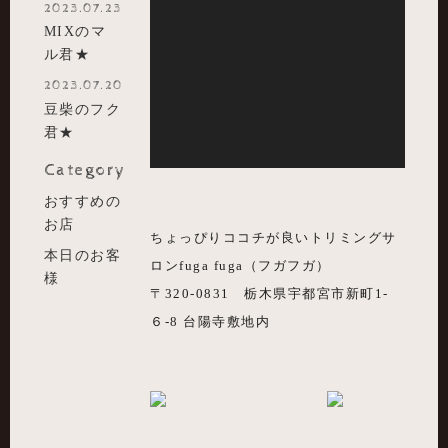
2023.07.23
MIXのマ
ル君★
2023.07.20
豆柴のフク
君★
Category
おすすめの
お店
ちょっぴりココチが良いトリミングサ
本日のお客
ロンfuga fuga（フガフガ）
様
〒320-0831 栃木県宇都宮市新町1-
６-8 台陽寺敷地内