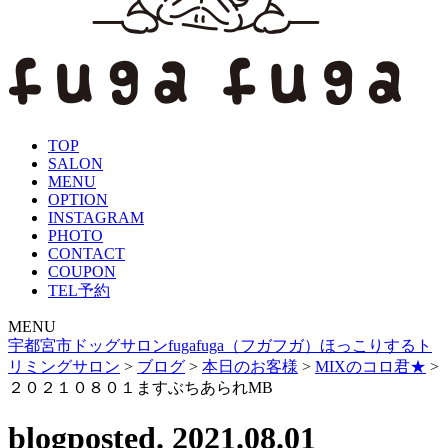
TOP
SALON
MENU
OPTION
INSTAGRAM
PHOTO
CONTACT
COUPON
TEL予約
MENU
宇都宮市ドッグサロンfugafuga（フガフガ）ほっこりするト
リミングサロン
>
ブログ
>
本日のお客様
>
MIXのコロ君★
>
２０２１０８０１ますぶちあられMB
blog
posted. 2021.08.01