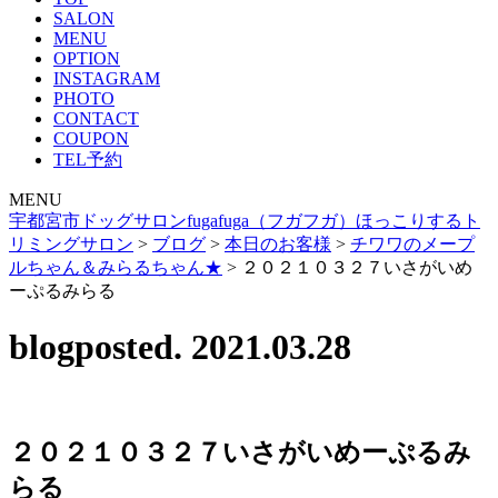
SALON
MENU
OPTION
INSTAGRAM
PHOTO
CONTACT
COUPON
TEL予約
MENU
宇都宮市ドッグサロンfugafuga（フガフガ）ほっこりするト
リミングサロン
>
ブログ
>
本日のお客様
>
チワワのメープ
ルちゃん＆みらるちゃん★
>
２０２１０３２７いさがいめ
ーぷるみらる
blog
posted. 2021.03.28
２０２１０３２７いさがいめーぷるみ
らる