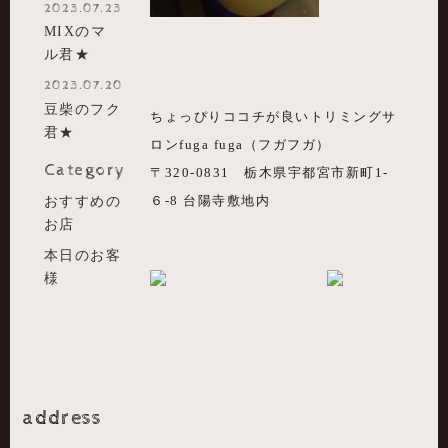
2023.07.23
MIXのマ
ル君★
2023.07.20
豆柴のフク
ちょっぴりココチが良いトリミングサ
君★
ロンfuga fuga（フガフガ）
Category
〒320-0831 栃木県宇都宮市新町1-
おすすめの
６-8 台陽寺敷地内
お店
本日のお客
様
address