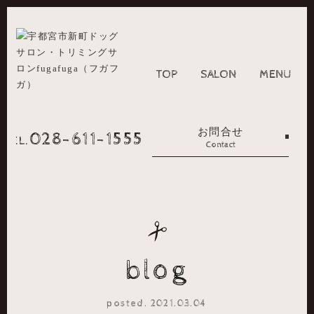
TOP
SALON
MENU
お問合せ
028-611-1555
TEL.
Contact
blog
posted. 2021.03.04