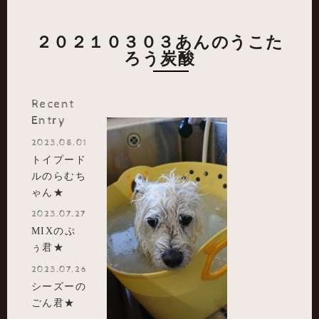
２０２１０３０３あんのうこた
ろう炭酸
Recent
Entry
2023.08.01
トイプード
ルのらむち
ゃん★
2023.07.27
MIXのぷ
ぅ君★
2023.07.26
シーズーの
ごん君★