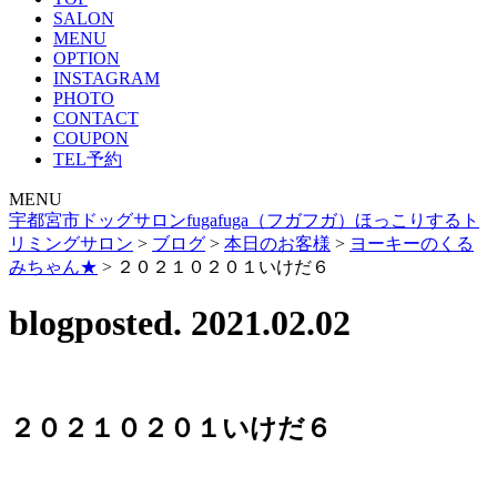
SALON
MENU
OPTION
INSTAGRAM
PHOTO
CONTACT
COUPON
TEL予約
MENU
宇都宮市ドッグサロンfugafuga（フガフガ）ほっこりするト
リミングサロン
>
ブログ
>
本日のお客様
>
ヨーキーのくる
みちゃん★
>
２０２１０２０１いけだ６
blog
posted. 2021.02.02
２０２１０２０１いけだ６