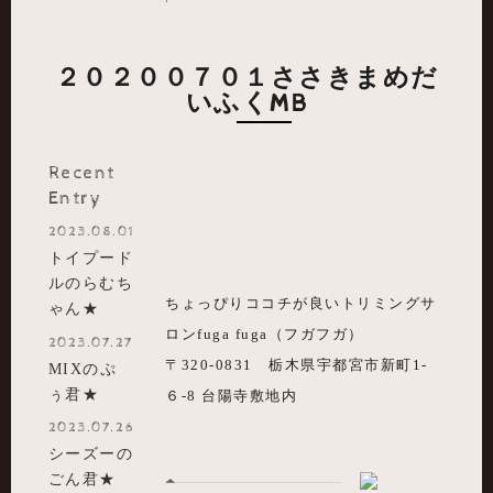
２０２００７０１ささきまめだ
いふくMB
Recent
Entry
2023.08.01
トイプード
ルのらむち
ちょっぴりココチが良いトリミングサ
ゃん★
ロンfuga fuga（フガフガ）
2023.07.27
〒320-0831 栃木県宇都宮市新町1-
MIXのぷ
ぅ君★
６-8 台陽寺敷地内
2023.07.26
シーズーの
ごん君★