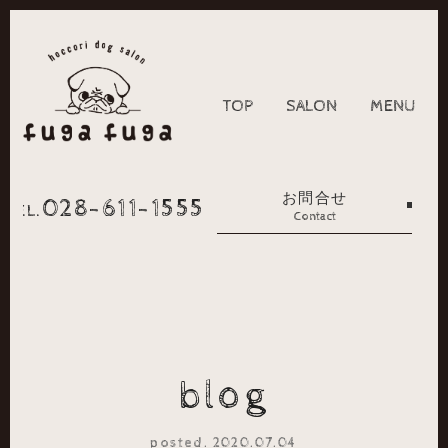
TOP
SALON
MENU
お問合せ
028-611-1555
TEL.
Contact
blog
posted. 2020.07.04