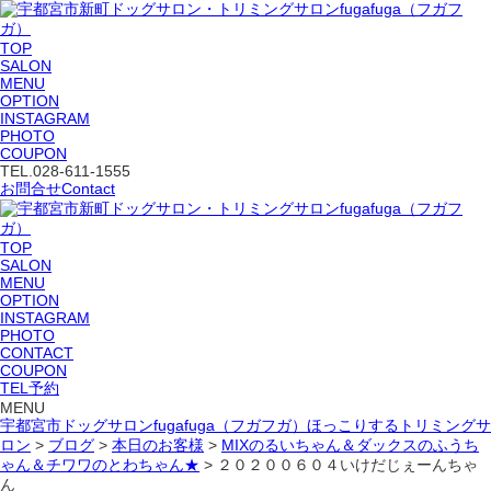
TOP
SALON
MENU
OPTION
INSTAGRAM
PHOTO
COUPON
TEL.
028-611-1555
お問合せ
Contact
TOP
SALON
MENU
OPTION
INSTAGRAM
PHOTO
CONTACT
COUPON
TEL予約
MENU
宇都宮市ドッグサロンfugafuga（フガフガ）ほっこりするトリミングサ
ロン
>
ブログ
>
本日のお客様
>
MIXのるいちゃん＆ダックスのふうち
ゃん＆チワワのとわちゃん★
>
２０２００６０４いけだじぇーんちゃ
ん