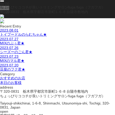
00:00
ちょっぴりココチが良いトリミングサロンfuga fuga（フガフガ）
00:00
〒320-0831 栃木県宇都宮市新町1-６-8 台陽寺敷地内
00:10
Recent Entry
2023.08.01
トイプードルのらむちゃん★
2023.07.27
MIXのぷぅ君★
2023.07.26
シーズーのごん君★
2023.07.23
MIXのマル君★
2023.07.20
豆柴のフク君★
Category
おすすめのお店
本日のお客様
address
〒320-0831 栃木県宇都宮市新町1-６-8 台陽寺敷地内
ちょっぴりココチが良いトリミングサロンfuga fuga（フガフガ）
Taiyouji-shikichinai, 1-6-8, Shinmachi, Utsunomiya-shi, Tochigi, 320-
0831, Japan
open