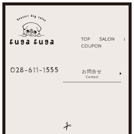
TOP
SALON
MEN
COUPON
028-611-1555
TEL.
お問合せ
Contact