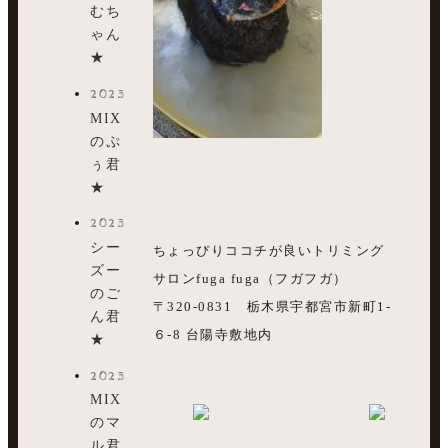
むち
ゃん
★
2023.07.27
MIX
のぷ
ぅ君
★
2023.07.26
シー
ちょっぴりココチが良いトリミング
ズー
サロンfuga fuga（フガフガ）
のご
〒320-0831 栃木県宇都宮市新町1-
ん君
６-8 台陽寺敷地内
★
2023.07.23
MIX
のマ
ル君