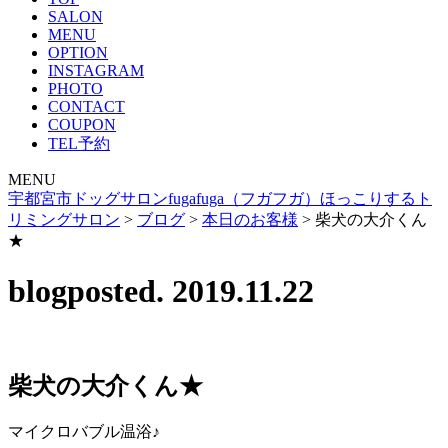
SALON
MENU
OPTION
INSTAGRAM
PHOTO
CONTACT
COUPON
TEL予約
MENU
宇都宮市ドッグサロンfugafuga（フガフガ）ほっこりするト
リミングサロン
>
ブログ
>
本日のお客様
>
柴犬の大介くん
★
blog
posted. 2019.11.22
柴犬の大介くん★
マイクロバブル温浴♪