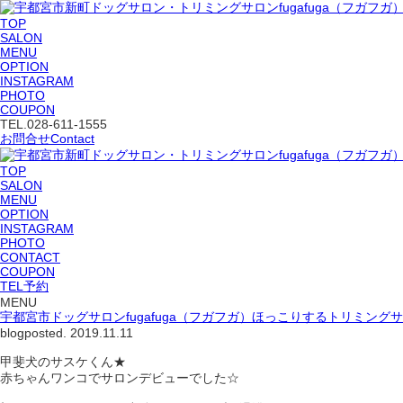
TOP
SALON
MENU
OPTION
INSTAGRAM
PHOTO
COUPON
TEL.
028-611-1555
お問合せ
Contact
TOP
SALON
MENU
OPTION
INSTAGRAM
PHOTO
CONTACT
COUPON
TEL予約
MENU
宇都宮市ドッグサロンfugafuga（フガフガ）ほっこりするトリミング
blog
posted. 2019.11.11
甲斐犬のサスケくん★
赤ちゃんワンコでサロンデビューでした☆