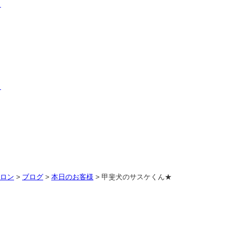
サロン
>
ブログ
>
本日のお客様
>
甲斐犬のサスケくん★