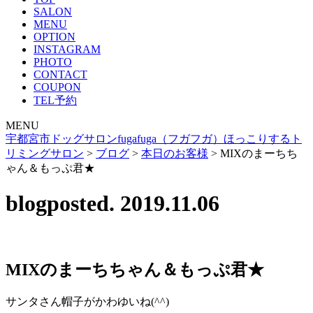
SALON
MENU
OPTION
INSTAGRAM
PHOTO
CONTACT
COUPON
TEL予約
MENU
宇都宮市ドッグサロンfugafuga（フガフガ）ほっこりするト
リミングサロン
>
ブログ
>
本日のお客様
>
MIXのまーちち
ゃん＆もっぷ君★
blog
posted. 2019.11.06
MIXのまーちちゃん＆もっぷ君★
サンタさん帽子がかわゆいね(^^)