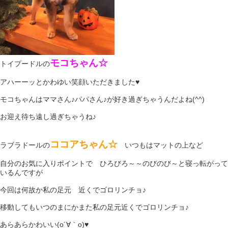
モコちゃん☆
トイプードルの
アハーーッとかわゆい笑顔いただきました♥
モコちゃんはママさん♪パパさん♪が好き過ぎちゃうんだよね(^^)
お迎え待ち遠し過ぎちゃうね♪
ココアちゃん☆
ラブラドールの
いつもはマットの上など
自分のお気に入りポイントで ひろびろ～～のびのび～と寝っ転がって
いるんですが
今回は何故か私の足元 近くでゴロリンチョ♪
移動してもいつのまにかまた私の足元近くでゴロリンチョ♪
あらあらかわいい(o´∀｀o)♥