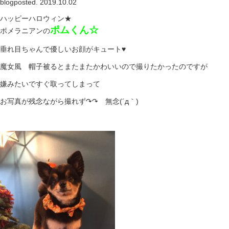
blog
posted. 2019.10.02
ハッピーハロウィン★
ポムくん☆
ポメラニアンの
垂れ目ちゃんで優しいお顔がキュート♥
魔女風 帽子被るとまたまたかわいいので撮りたかったのですが
嫌みたいですぐ取ってしまって
お写真が残念ながら撮れず↷↷ 無念(´д｀)