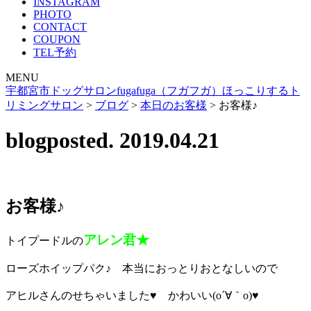
INSTAGRAM
PHOTO
CONTACT
COUPON
TEL予約
MENU
宇都宮市ドッグサロンfugafuga（フガフガ）ほっこりするト
リミングサロン
>
ブログ
>
本日のお客様
>
お客様♪
blog
posted. 2019.04.21
お客様♪
アレン君★
トイプードルの
ローズホイップパク♪ 本当におっとりおとなしいので
アヒルさんのせちゃいました♥ かわいい(o´∀｀o)♥