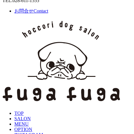
TEL.
028-611-1555
お問合せ
Contact
TOP
SALON
MENU
OPTION