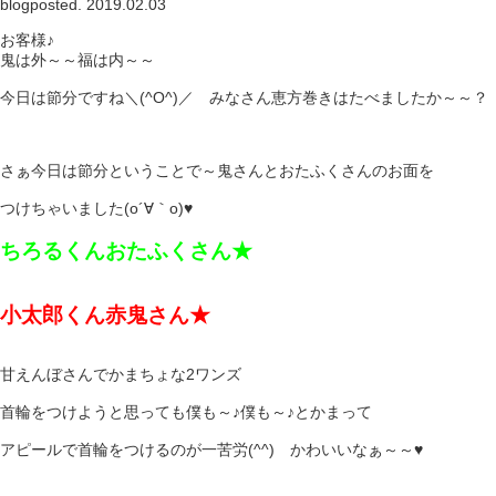
blog
posted. 2019.02.03
お客様♪
鬼は外～～福は内～～
今日は節分ですね＼(^O^)／ みなさん恵方巻きはたべましたか～～？
さぁ今日は節分ということで～鬼さんとおたふくさんのお面を
つけちゃいました(o´∀｀o)♥
ちろるくんおたふくさん★
小太郎くん赤鬼さん★
甘えんぼさんでかまちょな2ワンズ
首輪をつけようと思っても僕も～♪僕も～♪とかまって
アピールで首輪をつけるのが一苦労(^^) かわいいなぁ～～♥