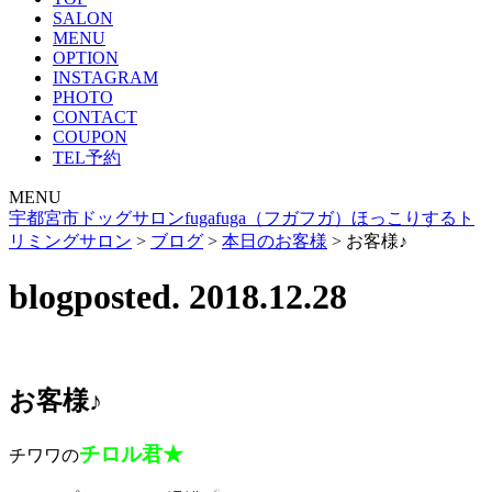
SALON
MENU
OPTION
INSTAGRAM
PHOTO
CONTACT
COUPON
TEL予約
MENU
宇都宮市ドッグサロンfugafuga（フガフガ）ほっこりするト
リミングサロン
>
ブログ
>
本日のお客様
>
お客様♪
blog
posted. 2018.12.28
お客様♪
チロル君★
チワワの