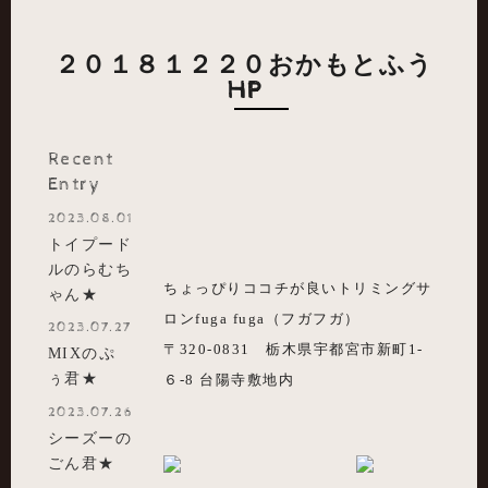
２０１８１２２０おかもとふう
HP
Recent
Entry
2023.08.01
トイプード
ルのらむち
ちょっぴりココチが良いトリミングサ
ゃん★
ロンfuga fuga（フガフガ）
2023.07.27
〒320-0831 栃木県宇都宮市新町1-
MIXのぷ
ぅ君★
６-8 台陽寺敷地内
2023.07.26
シーズーの
ごん君★