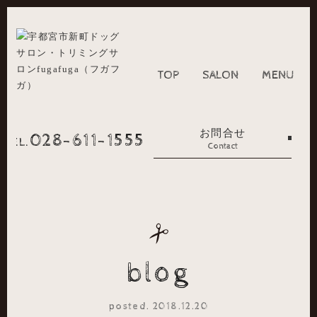
TOP
SALON
MENU
お問合せ
028-611-1555
TEL.
Contact
blog
posted. 2018.12.20