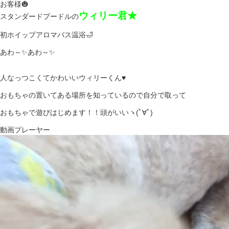
お客様🎃
ウィリー君★
スタンダードプードルの
初ホイップアロマバス温浴🛁
あわ～✨あわ～✨
人なっつこくてかわいいウィリーくん♥
おもちゃの置いてある場所を知っているので自分で取って
おもちゃで遊びはじめます！！頭がいいヽ(ﾟ∀ﾟ)
動画プレーヤー