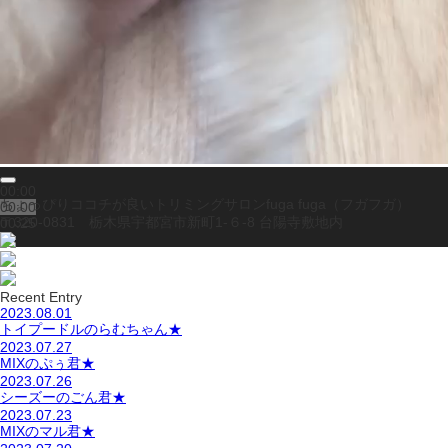
00:00
ちょっぴりココチが良いトリミングサロンfuga fuga（フガフガ）
00:00
〒320-0831 栃木県宇都宮市新町1-６-8 台陽寺敷地内
00:25
Recent Entry
2023.08.01
トイプードルのらむちゃん★
2023.07.27
MIXのぷぅ君★
2023.07.26
シーズーのごん君★
2023.07.23
MIXのマル君★