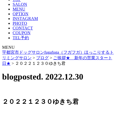
SALON
MENU
OPTION
INSTAGRAM
PHOTO
CONTACT
COUPON
TEL予約
MENU
宇都宮市ドッグサロンfugafuga（フガフガ）ほっこりするト
リミングサロン
>
ブログ
>
ご挨拶★ 新年の営業スタート
日★
>
２０２２１２３０ゆきち君
blog
posted. 2022.12.30
２０２２１２３０ゆきち君