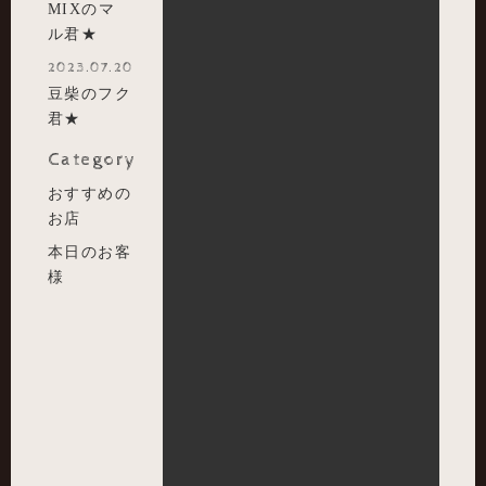
MIXのマ
ル君★
2023.07.20
豆柴のフク
君★
Category
おすすめの
お店
本日のお客
様