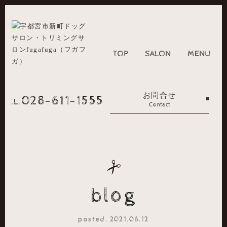
TOP
SALON
MENU
お問合せ
028-611-1555
TEL.
Contact
blog
posted. 2021.06.12