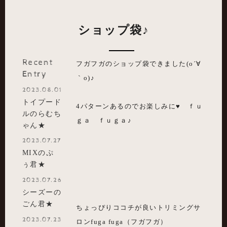
ショップ袋♪
Recent
フガフガのショップ袋できました(o´∀
Entry
｀o)♪
2023.08.01
トイプード
4パターンあるのでお楽しみに♥ ｆｕ
ルのらむち
ｇａ ｆｕｇａ♪
ゃん★
2023.07.27
MIXのぷ
ぅ君★
2023.07.26
シーズーの
ごん君★
ちょっぴりココチが良いトリミングサ
2023.07.23
ロンfuga fuga（フガフガ）