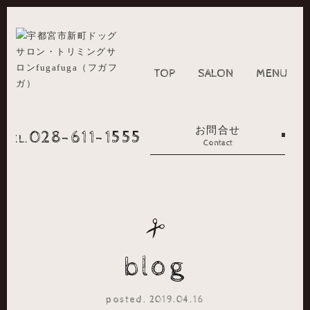
TOP
SALON
MENU
お問合せ
028-611-1555
TEL.
Contact
blog
posted. 2019.04.16