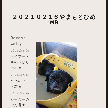
２０２１０２１６やまもとひめ
MB
Recent
Entry
2023.08.01
トイプード
ルのらむち
ゃん★
2023.07.27
MIXのぷ
ぅ君★
2023.07.26
シーズーの
ごん君★