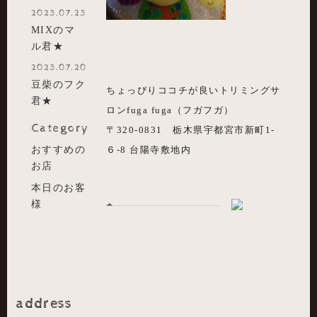
2023.07.23
MIXのマ
ル君★
2023.07.20
豆柴のフク
ちょっぴりココチが良いトリミングサ
君★
ロンfuga fuga（フガフガ）
Category
〒320-0831 栃木県宇都宮市新町1-
おすすめの
６-8 台陽寺敷地内
お店
本日のお客
様
address