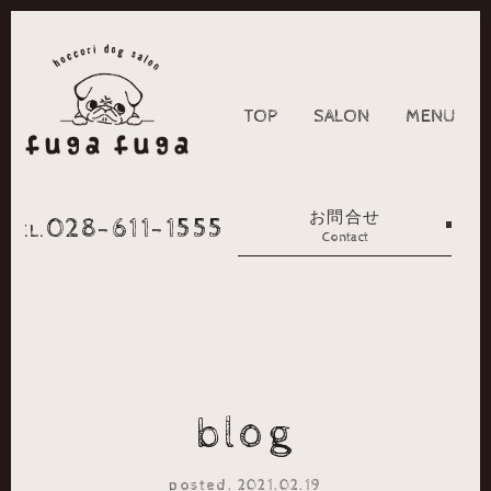
TOP
SALON
MENU
お問合せ
028-611-1555
TEL.
Contact
blog
posted. 2021.02.19