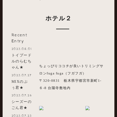
ホテル２
Recent
Entry
2023.08.01
トイプード
ルのらむち
ちょっぴりココチが良いトリミングサ
ゃん★
ロンfuga fuga（フガフガ）
2023.07.27
〒320-0831 栃木県宇都宮市新町1-
MIXのぷ
ぅ君★
６-8 台陽寺敷地内
2023.07.26
シーズーの
ごん君★
2023.07.23