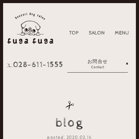
TOP
SALON
MENU
お問合せ
028-611-1555
TEL.
Contact
blog
posted. 2020.02.16